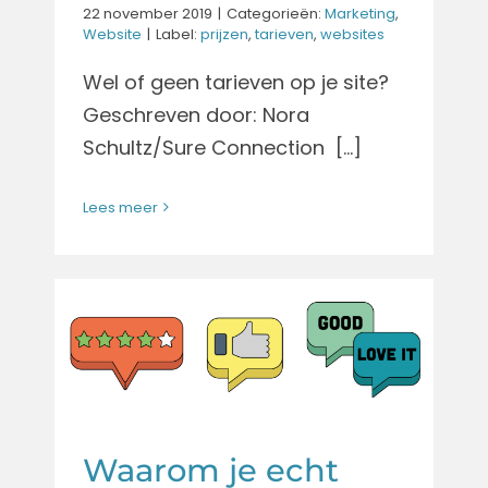
22 november 2019
|
Categorieën:
Marketing
,
Website
|
Label:
prijzen
,
tarieven
,
websites
Wel of geen tarieven op je site?
Geschreven door: Nora
Schultz/Sure Connection [...]
Lees meer
Waarom je echt
reviews op je site
moet zetten
Website
Waarom je echt