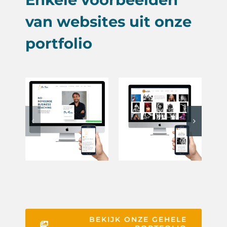
van websites uit onze
portfolio
Ondernemerscoach
Barry
Amsterdam
Schultz
Fotoplan
Logo &
Photograph
huisstijl
Teksten
Website
Website
BEKIJK ONZE GEHELE