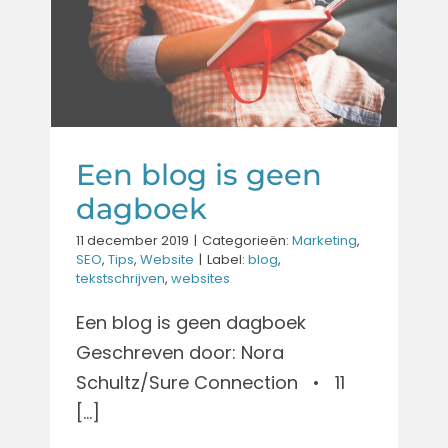
dagboek
Marketing
SEO
Tips
Website
Een blog is geen
dagboek
11 december 2019
|
Categorieën:
Marketing
,
SEO
,
Tips
,
Website
|
Label:
blog
,
tekstschrijven
,
websites
Een blog is geen dagboek
Geschreven door: Nora
Schultz/Sure Connection • 11
[...]