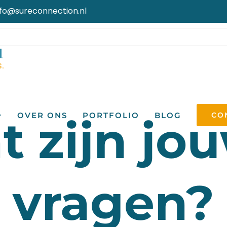
nfo@sureconnection.nl
OVER ONS
PORTFOLIO
BLOG
CO
 zijn jo
vragen?