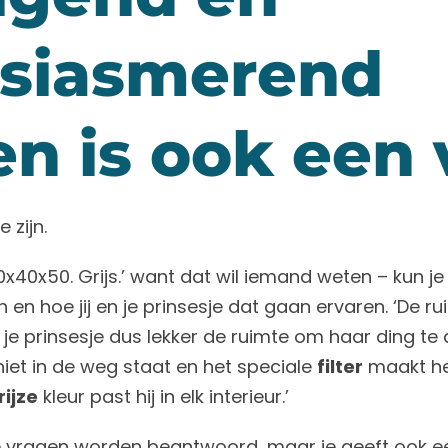
siasmerend
en is ook een
 zijn.
0x40x50. Grijs.’ want dat wil iemand weten – kun je
 en hoe jij en je prinsesje dat gaan ervaren. ‘De r
je prinsesje dus lekker de ruimte om haar ding te
 niet in de weg staat en het speciale
filter
maakt he
rijze
kleur past hij in elk interieur.’
De vragen worden beantwoord, maar je geeft ook e