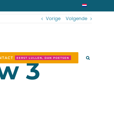
Vorige
Volgende
NTACT
uw 3
EERST LULLEN, DAN POETSEN