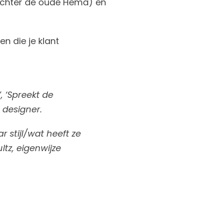
 achter de oude Hema) en
en die je klant
, ‘Spreekt de
 designer.
r stijl/wat heeft ze
tz, eigenwijze