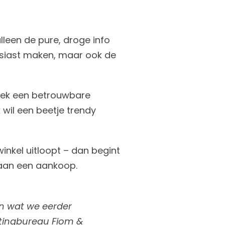
alleen de pure, droge info
usiast maken, maar ook de
 zoek een betrouwbare
Ik wil een beetje trendy
winkel uitloopt – dan begint
t aan een aankoop.
en wat we eerder
tingbureau Fiom &