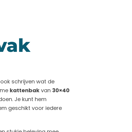
 vak
 ook schrijven wat de
uime
kattenbak
van
30×40
 doen. Je kunt hem
m geschikt voor iedere
en stukje beleving mee.