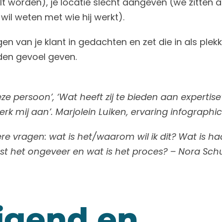
lt worden), je locatie slecht aangeven (we zitten
wil weten met wie hij werkt).
en van je klant in gedachten en zet die in als plekk
den gevoel geven.
ze persoon’, ‘Wat heeft zij te bieden aan expertise’
erk mij aan’. Marjolein Luiken, ervaring infographic
ere vragen: wat is het/waarom wil ik dit? Wat is haa
t het ongeveer en wat is het proces? – Nora Schul
igend en