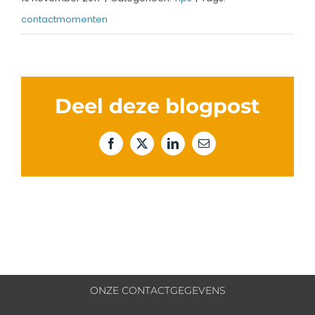
contactmomenten
Deel deze blogpost
Facebook
X
LinkedIn
E-
mail
ONZE CONTACTGEGEVENS