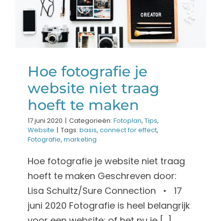
hoeft te maken
Fotoplan
Tips
Website
Hoe fotografie je
website niet traag
hoeft te maken
17 juni 2020
|
Categorieën:
Fotoplan
,
Tips
,
Website
|
Tags:
basis
,
connect for effect
,
Fotografie
,
marketing
Hoe fotografie je website niet traag
hoeft te maken Geschreven door:
Lisa Schultz/Sure Connection • 17
juni 2020 Fotografie is heel belangrijk
voor een website; of het nu je [...]