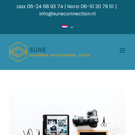
Ga
Lisa: 06-24 68 93 74 | Nora: 06-10 20 79 10
|
naar
info@sureconnection.nl
inhoud
Hoe fotografie je
website niet traag