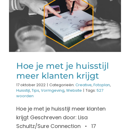
Hoe je met je huisstijl
meer klanten krijgt
Creative
Fotoplan
Huisstijl
Tips
Vormgeving
Website
Hoe je met je huisstijl
meer klanten krijgt
17 oktober 2022
|
Categorieën:
Creative
,
Fotoplan
,
Huisstijl
,
Tips
,
Vormgeving
,
Website
|
Tags:
527
woorden
Hoe je met je huisstijl meer klanten
krijgt Geschreven door: Lisa
Schultz/Sure Connection • 17