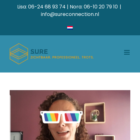
Ga
Lisa: 06-24 68 93 74 | Nora: 06-10 20 79 10
|
naar
info@sureconnection.nl
inhoud
Synesthesie – hè
wat?!
Creative
Huisstijl
Vormgeving