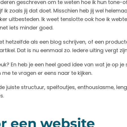
nderen geschreven om te weten hoe ik hun tone-
ijf ik zoals jij dat doet. Misschien heb jij wel helema
kker uitbesteden. Ik weet tenslotte ook hoe ik webt
 net iets minder goed.
iet hetzelfde als een blog schrijven, of een produc
rtikel. Dat is nu eenmaal zo. Iedere uiting vergt zij
leuk? En heb je een heel goed idee van wat je op je 
m me te vragen er eens naar te kijken.
 juiste structuur, spelfoutjes, enthousiasme, leng
s.
or een website