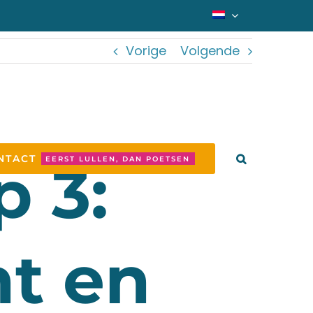
Vorige
Volgende
NTACT
p 3:
EERST LULLEN, DAN POETSEN
nt en