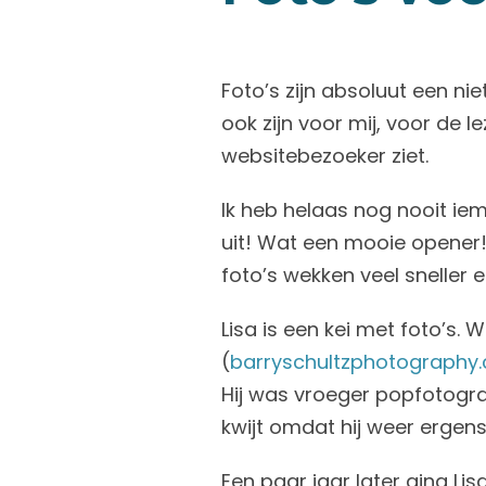
Foto’s zijn absoluut een ni
ook zijn voor mij, voor de l
websitebezoeker ziet.
Ik heb helaas nog nooit ie
uit! Wat een mooie opener!
foto’s wekken veel sneller 
Lisa is een kei met foto’s. 
(
barryschultzphotography
Hij was vroeger popfotogra
kwijt omdat hij weer ergen
Een paar jaar later ging Li