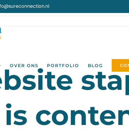
nfo@sureconnection.nl
OVER ONS
PORTFOLIO
BLOG
CO
site sta
is conte