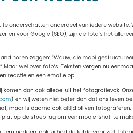
et te onderschatten onderdeel van iedere website.
ezer en voor Google (SEO), zijn de foto’s het alleree
mand horen zeggen: “Wauw, die mooi gestructureerd
” Maar wel over foto’s. Teksten vergen nu eenmaal
een reactie en een emotie op.
Wij komen dan ook allebei uit het fotografievak. On
.com
) en wij weten niet beter dan dat ons leven be
af, maar is daarna ook altijd blijven fotograferen
s plat op de stoep lag om een mooie ‘shot’ te mak
sa hem nadoen, ook zij had de liefde voor zelf fotog