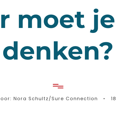
r moet je
denken?
oor: Nora Schultz/Sure Connection • 18 