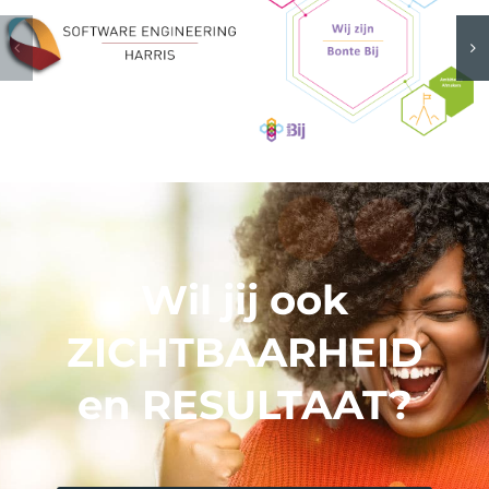
Engineering
Bonte Bij
Harris
Grafisch ontwerp
Logo &
huisstijl
Grafisch ontwerp
Logo &
huisstijl
Website
Wil jij ook
ZICHTBAARHEID
en RESULTAAT?