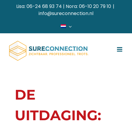
Ga
Lisa: 06-24 68 93 74 | Nora: 06-10 20 79 10
|
naar
info@sureconnection.nl
inhoud
DE
UITDAGING: